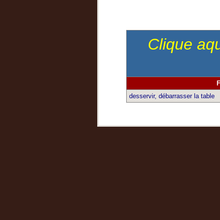
Clique aqu
F
desservir, débarrasser la table