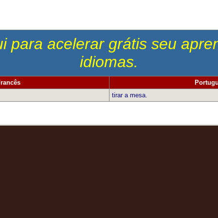
i para acelerar grátis seu apr
idiomas.
rancês
Portug
tirar a mesa.