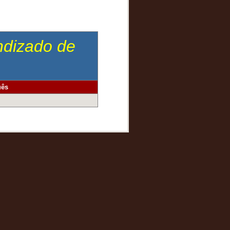
endizado de
uês