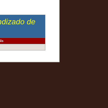
endizado de
ês