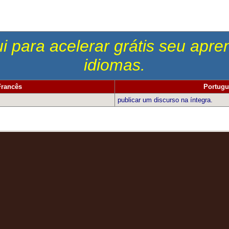
i para acelerar grátis seu apr
idiomas.
Francês
Portugu
publicar um discurso na íntegra.