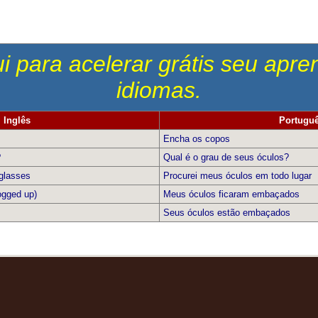
i para acelerar grátis seu apr
idiomas.
Inglês
Portugu
Encha os copos
?
Qual é o grau de seus óculos?
 glasses
Procurei meus óculos em todo lugar
ogged up)
Meus óculos ficaram embaçados
Seus óculos estão embaçados