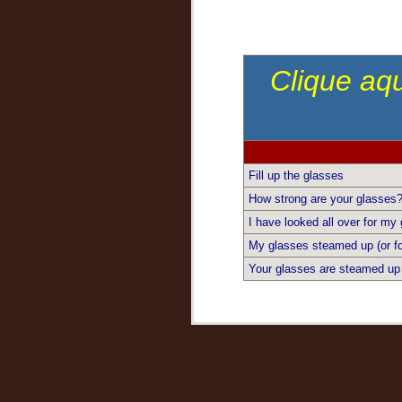
Clique aqu
Fill up the glasses
How strong are your glasses
I have looked all over for my
My glasses steamed up (or f
Your glasses are steamed up