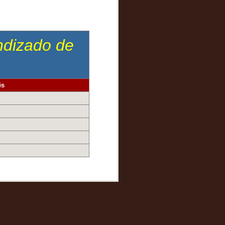
endizado de
ês