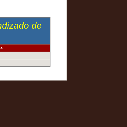
endizado de
ês