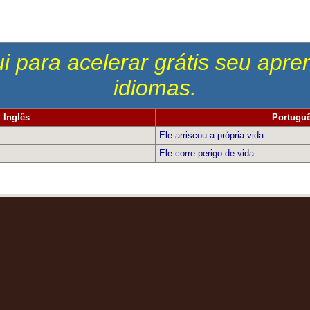
i para acelerar grátis seu apr
idiomas.
Inglês
Portugu
Ele arriscou a própria vida
Ele corre perigo de vida