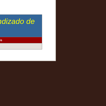
endizado de
ês