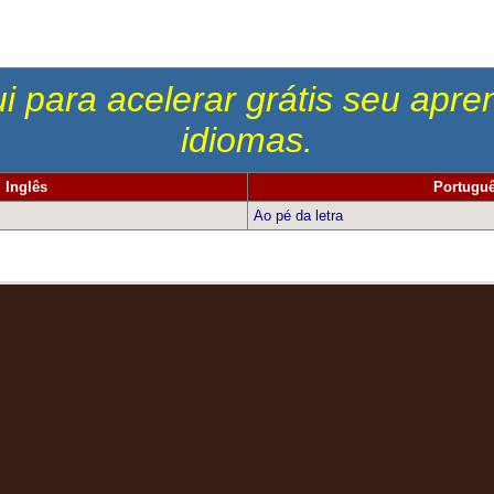
i para acelerar grátis seu apr
idiomas.
Inglês
Portugu
Ao pé da letra